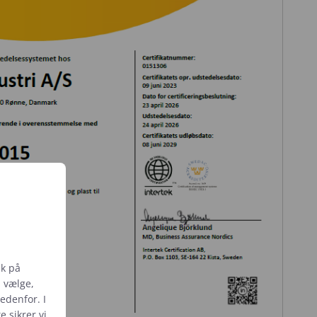
ik på
u vælge,
nedenfor. I
te
sikrer vi