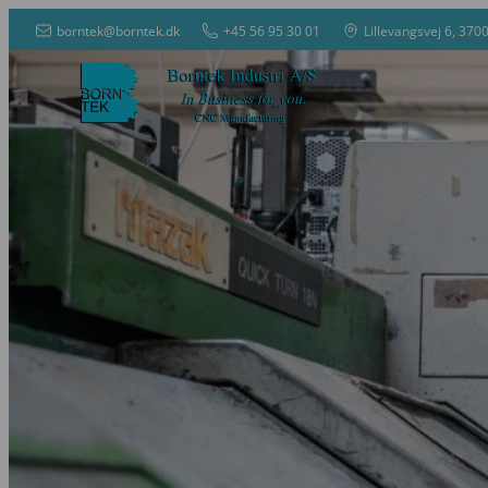
borntek@borntek.dk
+45 56 95 30 01
Lillevangsvej 6, 370