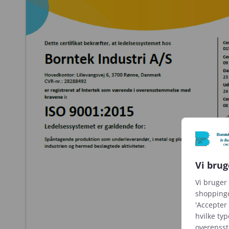
Vi brug
Vi bruger 
shoppingo
'Accepter 
hvilke typ
overenss