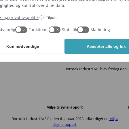
tighed og kontrol over dine data.
- og privatlivspolitik
Tilpas
dvendig
Funktionel
Statistik
Marketing
Kun nødvendige
Accepter alle og luk
Miljøcertificering
Borntek Industri A/S blev fredag den 9.
Miljø tilsynsrapport
e
Borntek Industri A/S fik den 6. januar 2023 udfærdiget en
Miljø
tilsynsrapport