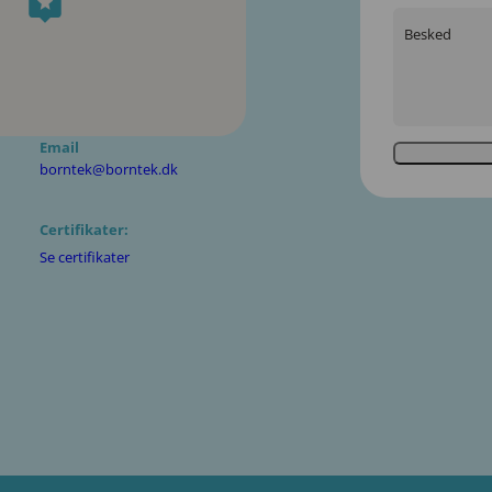
Besked
Email
borntek@borntek.dk
Certifikater:
Se certifikater