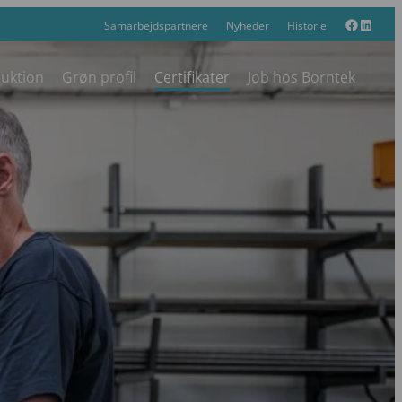
Faceboo
Linked
Samarbejdspartnere
Nyheder
Historie
duktion
Grøn profil
Certifikater
Job hos Borntek