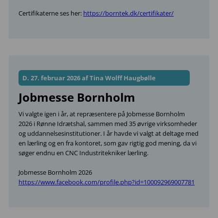
Certifikaterne ses her:
https://borntek.dk/certifikater/
D. 27. februar 2026 af Tina Wolff Haugbølle
Jobmesse Bornholm
Vi valgte igen i år, at repræsentere på Jobmesse Bornholm
2026 i Rønne Idrætshal, sammen med 35 øvrige virksomheder
og uddannelsesinstitutioner. I år havde vi valgt at deltage med
en lærling og en fra kontoret, som gav rigtig god mening, da vi
søger endnu en CNC Industritekniker lærling.
Jobmesse Bornholm 2026
https://www.facebook.com/profile.php?id=100092969007781