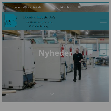
Faceboo
Linked
borntek@borntek.dk
+45 56 95 30 01
Forside
Teknik og produktion
Grøn profil
Certifikater
Job hos Borntek
Nyheder