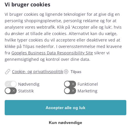
Vi bruger cookies
fra Denfi Sport.
Vi bruger cookies og lignende teknologier for at give dig en
Denfi diskos har vundet både guld og bronze ved olympiaden i
2009 og guld og sølv ved verdensmesterskaberne i Tyskland i
personlig shoppingoplevelse, personlig reklame og for at
2009..
analysere vores webtrafik. Klik på 'Accepter alle og luk', hvis
du ønsker at tillade alle cookies. Alternativt kan du vælge,
Se video her
hvilke typer cookies du vil acceptere eller deaktivere ved at
klikke på Tilpas nedenfor. I overensstemmelse med kravene
fra
Googles Business Data Responsibility Site
sikrer vi
gennemsigtighed og kontrol over dine data.
Her finder du os
Cookie- og privatlivspolitik
Tilpas
Nødvendig
Funktionel
Statistik
Marketing
Accepter alle og luk
Kun nødvendige